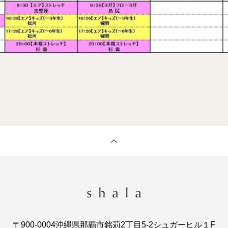
〒900-0004沖縄県那覇市銘苅2丁目5-2シュガーヒル１F